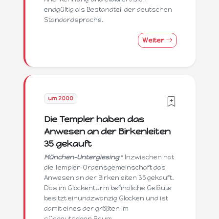
endgültig als Bestandteil der deutschen
Standardsprache.
Weiter
um 2000
Die Templer haben das
Anwesen an der Birkenleiten
35 gekauft
München-Untergiesing
* Inzwischen hat
die Templer-Ordensgemeinschaft das
Anwesen an der Birkenleiten 35 gekauft.
Das im Glockenturm befindliche Geläute
besitzt einundzwanzig Glocken und ist
damit eines der größten im
süddeutschen Raum.