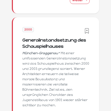
Weiter
2000
Generalinstandsetzung des
Schauspielhauses
München-Graggenau
* Mit einer
umfassenden Generalinstandsetzung
wird das Schauspielhaus zwischen 2000
und 2003 grundlegend saniert. Wiener
Architekten erneuern die teilweise
marode Bausubstanz und
modernisieren die veraltete
Bühnentechnik. Ziel ist es, den
ursprünglichen Charakter des
Jugendstilbaus von 1901 wieder stärker
sichtbar zu machen.