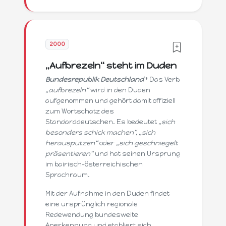
2000
„Aufbrezeln“ steht im Duden
Bundesrepublik Deutschland
* Das Verb
„aufbrezeln“
wird in den Duden
aufgenommen und gehört damit offiziell
zum Wortschatz des
Standarddeutschen. Es bedeutet
„sich
besonders schick machen“, „sich
herausputzen“
oder
„sich geschniegelt
präsentieren“
und hat seinen Ursprung
im bairisch-österreichischen
Sprachraum.
Mit der Aufnahme in den Duden findet
eine ursprünglich regionale
Redewendung bundesweite
Anerkennung und etabliert sich