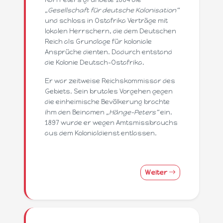
„Gesellschaft für deutsche Kolonisation“
und schloss in Ostafrika Verträge mit
lokalen Herrschern, die dem Deutschen
Reich als Grundlage für koloniale
Ansprüche dienten. Dadurch entstand
die Kolonie Deutsch-Ostafrika.
Er war zeitweise Reichskommissar des
Gebiets. Sein brutales Vorgehen gegen
die einheimische Bevölkerung brachte
ihm den Beinamen
„Hänge-Peters“
ein.
1897 wurde er wegen Amtsmissbrauchs
aus dem Kolonialdienst entlassen.
Weiter