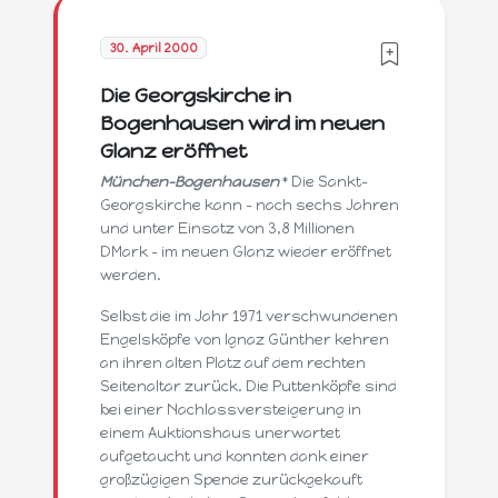
30. April 2000
Die Georgskirche in
Bogenhausen wird im neuen
Glanz eröffnet
München-Bogenhausen
* Die Sankt-
Georgskirche kann - nach sechs Jahren
und unter Einsatz von 3,8 Millionen
DMark - im neuen Glanz wieder eröffnet
werden.
Selbst die im Jahr 1971 verschwundenen
Engelsköpfe von Ignaz Günther kehren
an ihren alten Platz auf dem rechten
Seitenaltar zurück. Die Puttenköpfe sind
bei einer Nachlassversteigerung in
einem Auktionshaus unerwartet
aufgetaucht und konnten dank einer
großzügigen Spende zurückgekauft