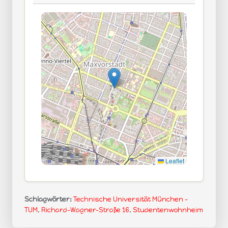
Leaflet
Schlagwörter:
Technische Universität München -
TUM
,
Richard-Wagner-Straße 16
,
Studentenwohnheim