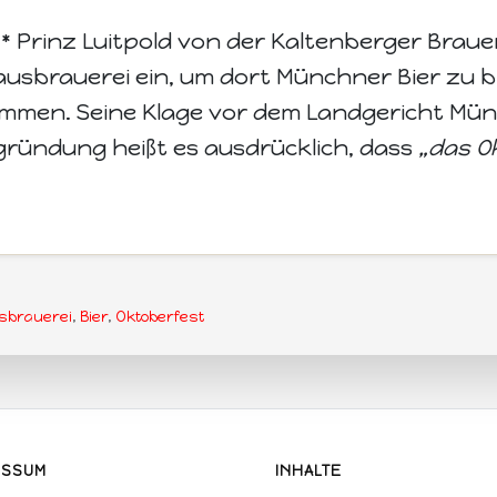
* Prinz Luitpold von der Kaltenberger Brauer
usbrauerei ein, um dort Münchner Bier zu 
ommen. Seine Klage vor dem Landgericht Mü
gründung heißt es ausdrücklich, dass
„das O
sbrauerei
,
Bier
,
Oktoberfest
ESSUM
INHALTE