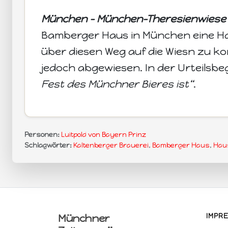
München - München-Theresienwiese
Bamberger Haus in München eine Ha
über diesen Weg auf die Wiesn zu k
jedoch abgewiesen. In der Urteilsbe
Fest des Münchner Bieres ist“
.
Personen:
Luitpold von Bayern Prinz
Schlagwörter:
Kaltenberger Brauerei
,
Bamberger Haus
,
Hau
Münchner
IMPR