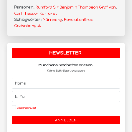
Personen:
Rumford Sir Benjamin Thompson Graf von
,
Carl Theodor Kurfürst
Schlagwörter:
Nürnberg
,
Revolutionäres
Gedankengut
NEWSLETTER
.
Münchens Geschichte erleben.
Keine Beiträge verpassen.
Datenschutz
ANMELDEN