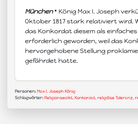
München
* König Max I. Joseph verk
Oktober 1817 stark relativiert wird
das Konkordat diesem als einfache
erforderlich geworden, weil das Kon
hervorgehobene Stellung proklamiert
gefährdet hatte.
Personen:
Max I. Joseph König
Schlagwörter:
Religionsedikt
,
Konkordat
,
religiöse Toleranz
,
r