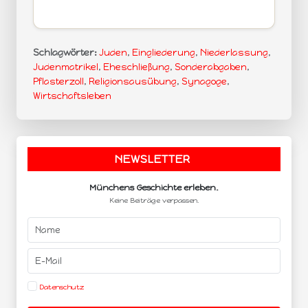
Schlagwörter:
Juden
,
Eingliederung
,
Niederlassung
,
Judenmatrikel
,
Eheschließung
,
Sonderabgaben
,
Pflasterzoll
,
Religionsausübung
,
Synagoge
,
Wirtschaftsleben
NEWSLETTER
.
Münchens Geschichte erleben.
Keine Beiträge verpassen.
Datenschutz